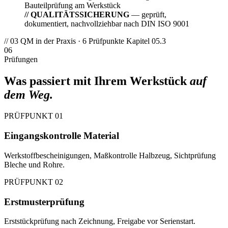
// QUALITÄTSSICHERUNG
— geprüft,
dokumentiert, nachvollziehbar nach DIN ISO 9001
// 03
QM in der Praxis · 6 Prüfpunkte
Kapitel 05.3
06
Prüfungen
Was passiert mit Ihrem Werkstück
auf
dem Weg.
PRÜFPUNKT 01
Eingangskontrolle Material
Werkstoff­bescheinigungen, Maß­kontrolle Halbzeug, Sicht­prüfung
Bleche und Rohre.
PRÜFPUNKT 02
Erstmuster­prüfung
Erststück­prüfung nach Zeichnung, Frei­gabe vor Serien­start.