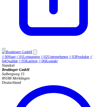
// 00
Start
// 01
Leistungen
// 02
Unternehmen
// 03
Produkte
//
04
Qualität
// 05
Karriere
// 06
Kontakt
Standort
Braitinger GmbH
Salbergweg 15
89188 Merklingen
Deutschland