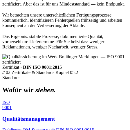
zertifiziert. Aber das ist für uns Mindeststandard — kein Endpunkt.
Wir betrachten unsere unterschiedlichen Fertigungs­prozesse
kontinuierlich, identifizieren Fehler­quellen frühzeitig und arbeiten
konsequent an der Verbesserung der Abläufe.
Das Ergebnis: stabile Prozesse, dokumentierte Qualität,
vorhersehbare Liefertermine. Für Sie heißt das: weniger
Reklamationen, weniger Nacharbeit, weniger Stress.
Zertifikat
· DIN ISO 9001:2015
// 02
Zertifikate & Standards
Kapitel 05.2
Standards
Wofür wir
stehen.
ISO
9001
Qualitäts­management
Etabliertes QM-System nach DIN ISO 9001:2015