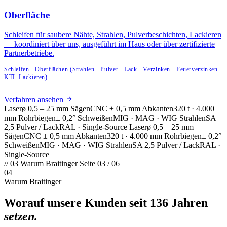
Oberfläche
Schleifen für saubere Nähte, Strahlen, Pulverbeschichten, Lackieren
— koordiniert über uns, ausgeführt im Haus oder über zertifizierte
Partnerbetriebe.
Schleifen · Oberflächen (Strahlen · Pulver · Lack · Verzinken · Feuerverzinken ·
KTL-Lackieren)
Verfahren ansehen
Laser
ø 0,5 – 25 mm
Sägen
CNC ± 0,5 mm
Abkanten
320 t · 4.000
mm
Rohrbiegen
± 0,2°
Schweißen
MIG · MAG · WIG
Strahlen
SA
2,5
Pulver / Lack
RAL · Single-Source
Laser
ø 0,5 – 25 mm
Sägen
CNC ± 0,5 mm
Abkanten
320 t · 4.000 mm
Rohrbiegen
± 0,2°
Schweißen
MIG · MAG · WIG
Strahlen
SA 2,5
Pulver / Lack
RAL ·
Single-Source
// 03
Warum Braitinger
Seite 03 / 06
04
Warum Braitinger
Worauf unsere Kunden seit 136 Jahren
setzen.