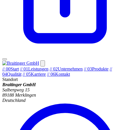
// 00
Start
// 01
Leistungen
// 02
Unternehmen
// 03
Produkte
//
04
Qualität
// 05
Karriere
// 06
Kontakt
Standort
Braitinger GmbH
Salbergweg 15
89188 Merklingen
Deutschland