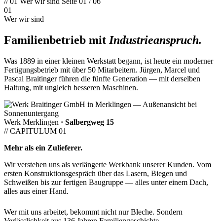
// 01
Wer wir sind
Seite 01 / 06
01
Wer wir sind
Familienbetrieb mit
Industrieanspruch.
Was 1889 in einer kleinen Werkstatt begann, ist heute ein
moderner
Fertigungsbetrieb mit über 50 Mitarbeitern
. Jürgen, Marcel und
Pascal Braitinger führen die fünfte Generation — mit derselben
Haltung, mit ungleich besseren Maschinen.
Werk Merklingen
· Salbergweg 15
// CAPITULUM 01
Mehr als ein Zulieferer.
Wir verstehen uns als verlängerte Werkbank unserer Kunden. Vom
ersten Konstruktionsgespräch über das Lasern, Biegen und
Schweißen bis zur fertigen Baugruppe — alles unter einem Dach,
alles aus einer Hand.
Wer mit uns arbeitet, bekommt nicht nur Bleche. Sondern
Verlässlichkeit aus 136 Jahren Familiengeschichte.